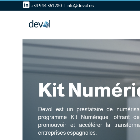
Skip
+34 944 361 280
|
info@devol.es
to
content
Kit Numér
Devol est un prestataire de numérisat
programme Kit Numérique, offrant de
promouvoir et accélérer la transfor
entreprises espagnoles.