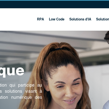
RPA
Low Code
Solutions d’IA
Solutio
ique
ion qui participe au
s solutions visant à
mation numérique des