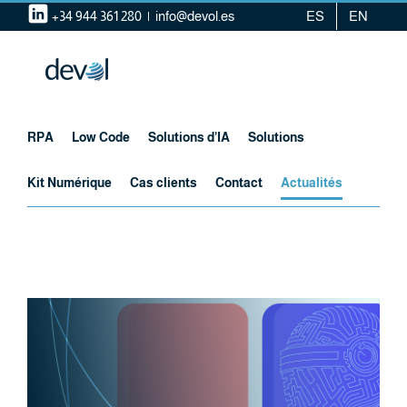
Skip
+34 944 361 280
|
info@devol.es
ES
EN
to
content
RPA
Low Code
Solutions d’IA
Solutions
Kit Numérique
Cas clients
Contact
Actualités