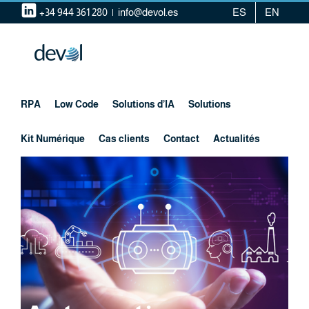
Skip
+34 944 361 280
|
info@devol.es
ES
EN
to
content
RPA
Low Code
Solutions d’IA
Solutions
Kit Numérique
Cas clients
Contact
Actualités