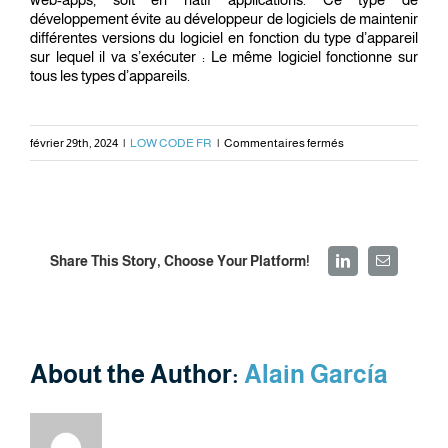
développement évite au développeur de logiciels de maintenir
différentes versions du logiciel en fonction du type d’appareil
sur lequel il va s’exécuter : Le même logiciel fonctionne sur
tous les types d’appareils.
sur
février 29th, 2024
|
LOW CODE FR
|
Commentaires fermés
Le
Low
code
peut-
Share This Story, Choose Your Platform!
il
LinkedIn
Email
être
utilisé
pour
développer
About the Author:
Alain García
des
applications
mobiles