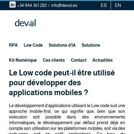
Skip
+34 944 361 280
|
info@devol.es
ES
EN
to
content
RPA
Low Code
Solutions d’IA
Solutions
Kit Numérique
Cas clients
Contact
Actualités
Le Low code peut-il être utilisé
pour développer des
applications mobiles ?
Le développement d’applications utilisant le Low code suit une
approche mobile-first, ce qui signifie que, bien que son
exécution soit possible dans des environnements
informatiques, le développement par défaut prend déjà en
compte son utilisation sur les plateformes mobiles, soit via des
web-apps, soit en natif applications. Ce type de