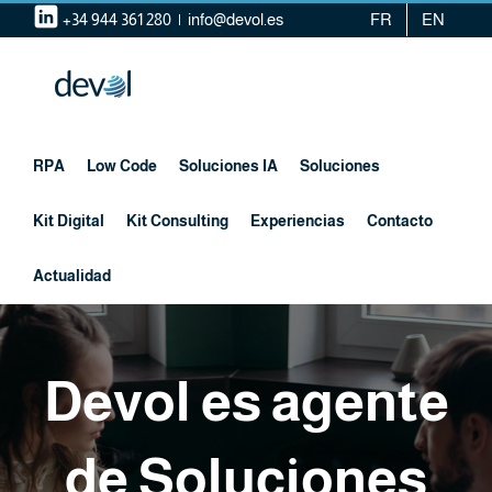
Saltar
+34 944 361 280
|
info@devol.es
FR
EN
al
contenido
RPA
Low Code
Soluciones IA
Soluciones
Kit Digital
Kit Consulting
Experiencias
Contacto
Actualidad
Devol es agente
de Soluciones