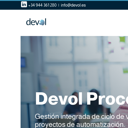
Saltar
+34 944 361 280
|
info@devol.es
al
contenido
Devol Proc
Gestión integrada de ciclo de 
proyectos de automatización.