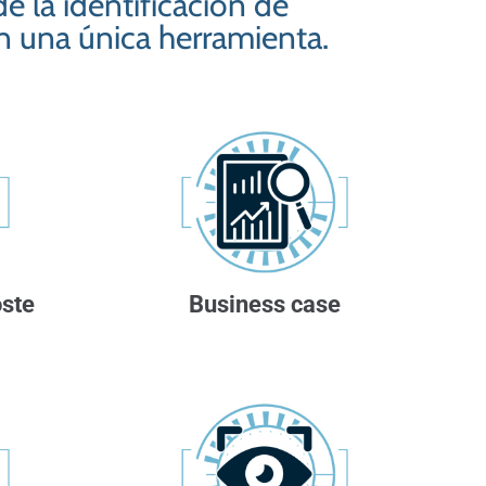
e la identificación de
n una única herramienta.
oste
Business case