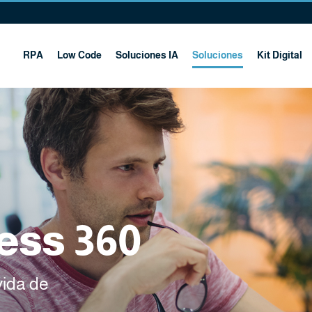
RPA
Low Code
Soluciones IA
Soluciones
Kit Digital
ess 360
vida de