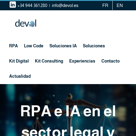
Saltar
+34 944 361 280
|
info@devol.es
FR
EN
al
contenido
RPA
Low Code
Soluciones IA
Soluciones
Kit Digital
Kit Consulting
Experiencias
Contacto
Actualidad
RPA e IA en el
sector legal y