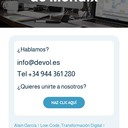
¿Hablamos?
info@devol.es
Tel +34 944 361 280
¿Quieres unirte a nosotros?
HAZ CLIC AQUÍ
Alain García
|
Low-Code
,
Transformación Digital
|