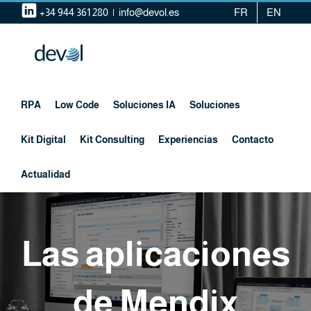
Saltar
+34 944 361 280
|
info@devol.es
FR
EN
al
contenido
RPA
Low Code
Soluciones IA
Soluciones
Kit Digital
Kit Consulting
Experiencias
Contacto
Actualidad
Las aplicaciones
de Mendix