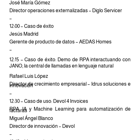
José María Gómez
Director operaciones externalizadas – Diglo Servicer
–
12:00 – Caso de éxito
Jesús Madrid
Gerente de producto de datos – AEDAS Homes
–
12:15 – Caso de éxito: Demo de RPA interactuando con
JANO, la central de llamadas en lenguaje natural
Rafael Luis López
Director de crecimiento empresarial – Idrus soluciones e
innovación
–
12:30 – Caso de uso: Devol 4 Invoices
RPA, IA y Machine Learning para automatización de
facturas
Miguel Ángel Blanco
Director de innovación – Devol
–