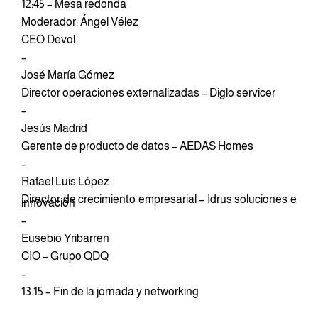
12:45 – Mesa redonda
Moderador: Ángel Vélez
CEO Devol
–
José María Gómez
Director operaciones externalizadas – Diglo servicer
–
Jesús Madrid
Gerente de producto de datos – AEDAS Homes
–
Rafael Luis López
Director de crecimiento empresarial – Idrus soluciones e
innovación
–
Eusebio Yribarren
CIO – Grupo QDQ
–
13:15 – Fin de la jornada y networking