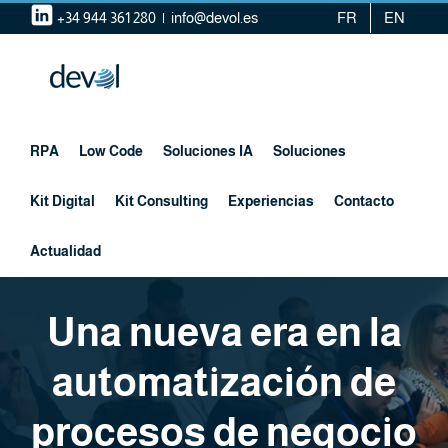
Saltar
+34 944 361 280
|
info@devol.es
FR
EN
al
contenido
RPA
Low Code
Soluciones IA
Soluciones
Kit Digital
Kit Consulting
Experiencias
Contacto
Actualidad
Una nueva era en la
automatización de
procesos de negocio