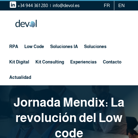
Saltar
+34 944 361 280
|
info@devol.es
FR
EN
al
contenido
RPA
Low Code
Soluciones IA
Soluciones
Kit Digital
Kit Consulting
Experiencias
Contacto
Actualidad
Jornada Mendix: La
revolución del Low
code