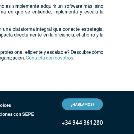
no es simplemente adquirir un software más, sino
orma en que se entiende, implementa y escala la
una plataforma integral que conecte estrategia,
acta directamente en la eficiencia, el ahorro y la
 profesional, eficiente y escalable? Descubre cómo
rganización.
Contacta con nosotros
.
¿HABLAMOS?
voices
iones con SEPE
+
34 944 361 280