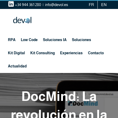
Saltar
+34 944 361 280
|
info@devol.es
FR
EN
al
contenido
RPA
Low Code
Soluciones IA
Soluciones
Kit Digital
Kit Consulting
Experiencias
Contacto
Actualidad
DocMind: La
revolución en la