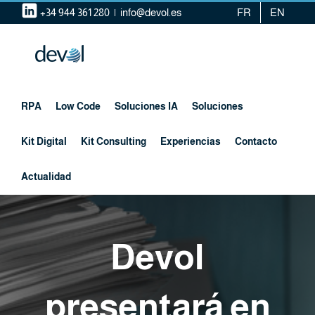
Saltar
+34 944 361 280
|
info@devol.es
FR
EN
al
contenido
RPA
Low Code
Soluciones IA
Soluciones
Kit Digital
Kit Consulting
Experiencias
Contacto
Actualidad
Devol
presentará en