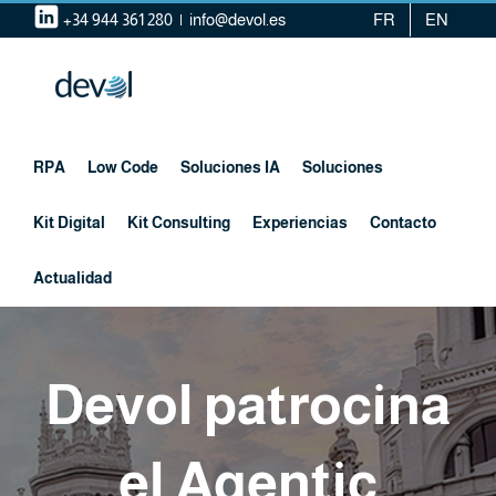
Saltar
+34 944 361 280
|
info@devol.es
FR
EN
al
contenido
RPA
Low Code
Soluciones IA
Soluciones
Kit Digital
Kit Consulting
Experiencias
Contacto
Actualidad
Devol patrocina
el Agentic